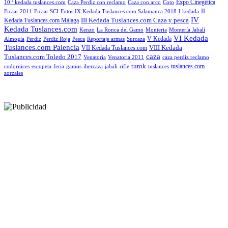
Expo Cinegética
10.ª kedada tuslances.com
Caza Perdiz con reclamo
Caza con arco
Coto
II
Ficaar 2011
Ficaar SCI
Fotos IX Kedada Tuslances.com Salamanca 2018
I kedada
IV
III Kedada Tuslances.com Caza y pesca
Kedada Tuslances.com Málaga
Kedada Tuslances.com
Kenzo
La Ronca del Gamo
Monteria
Montería Jabalí
VI Kedada
V Kedada
Almogía
Perdiz
Perdiz Roja
Pesca
Reportaje armas
Surcaza
Tuslances.com Palencia
VIII Kedada
VII Kedada Tuslances.com
caza
Tuslances.com Toledo 2017
Venatoria
Venatoria 2011
caza perdiz reclamo
turok
tuslances.com
codornices
escopeta
feria
gamos
ibercaza
jabali
rifle
tuslances
zorzales