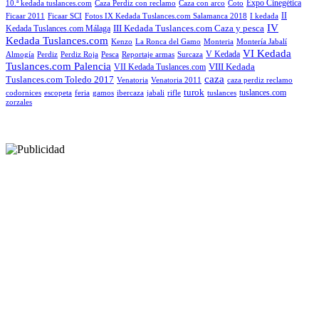
Expo Cinegética
10.ª kedada tuslances.com
Caza Perdiz con reclamo
Caza con arco
Coto
II
Ficaar 2011
Ficaar SCI
Fotos IX Kedada Tuslances.com Salamanca 2018
I kedada
IV
III Kedada Tuslances.com Caza y pesca
Kedada Tuslances.com Málaga
Kedada Tuslances.com
Kenzo
La Ronca del Gamo
Monteria
Montería Jabalí
VI Kedada
V Kedada
Almogía
Perdiz
Perdiz Roja
Pesca
Reportaje armas
Surcaza
Tuslances.com Palencia
VIII Kedada
VII Kedada Tuslances.com
caza
Tuslances.com Toledo 2017
Venatoria
Venatoria 2011
caza perdiz reclamo
turok
tuslances.com
codornices
escopeta
feria
gamos
ibercaza
jabali
rifle
tuslances
zorzales