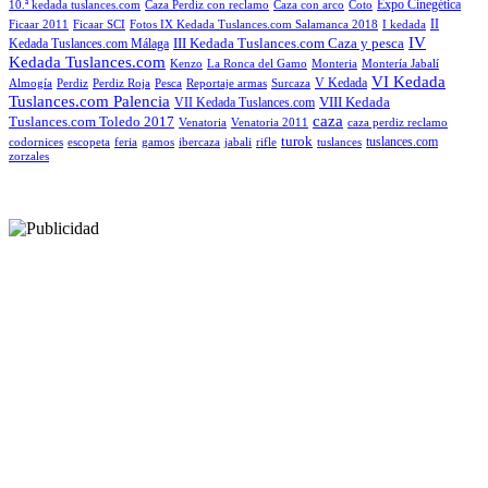
Expo Cinegética
10.ª kedada tuslances.com
Caza Perdiz con reclamo
Caza con arco
Coto
II
Ficaar 2011
Ficaar SCI
Fotos IX Kedada Tuslances.com Salamanca 2018
I kedada
IV
III Kedada Tuslances.com Caza y pesca
Kedada Tuslances.com Málaga
Kedada Tuslances.com
Kenzo
La Ronca del Gamo
Monteria
Montería Jabalí
VI Kedada
V Kedada
Almogía
Perdiz
Perdiz Roja
Pesca
Reportaje armas
Surcaza
Tuslances.com Palencia
VIII Kedada
VII Kedada Tuslances.com
caza
Tuslances.com Toledo 2017
Venatoria
Venatoria 2011
caza perdiz reclamo
turok
tuslances.com
codornices
escopeta
feria
gamos
ibercaza
jabali
rifle
tuslances
zorzales