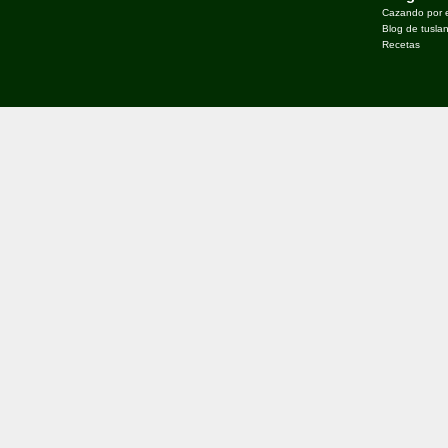
Cazando por 
Blog de tusla
Recetas