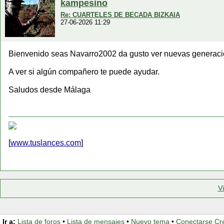
kampesino
Re: CUARTELES DE BECADA BIZKAIA
27-06-2026 11:29
Bienvenido seas Navarro2002 da gusto ver nuevas generacio
A ver si algún compañero te puede ayudar.
Saludos desde Málaga
[
www.tuslances.com
]
V
Ir a:
Lista de foros
•
Lista de mensajes
•
Nuevo tema
•
Conectarse
Cr