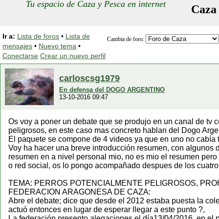
Tu espacio de Caza y Pesca en internet
Caza
Ir a:
Lista de foros
•
Lista de
Cambia de foro:
mensajes
•
Nuevo tema
•
Conectarse
Crear un nuevo perfil
carloscsg1979
En defensa del DOGO ARGENTINO
13-10-2016 09:47
Os voy a poner un debate que se produjo en un canal de tv c
peligrosos, en este caso mas concreto hablan del Dogo Arge
El paquete se compone de 4 videos ya que en uno no cabía 
Voy ha hacer una breve introducción resumen, con algunos d
resumen en a nivel personal mio, no es mio el resumen pero 
o red social, os lo pongo acompañado despues de los cuatro v
TEMA: PERROS POTENCIALMENTE PELIGROSOS, PROH
FEDERACION ARAGONESA DE CAZA:
Abre el debate; dice que desde el 2012 estaba puesta la cole
actuó entonces en lugar de esperar llegar a este punto ?,
La federación presento alegaciones el día13/04/2016, en el 