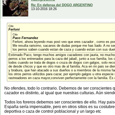
Re: En defensa del DOGO ARGENTINO
13-10-2016 18:26
Cita
Ferloni
Cita
Paco Fernandez
Ferloni, ahora leyendo mas post veo que eres cazador , como es po
Me resulta rarisimo, sacanos de dudas porque me has liado. A no se
los perros saben cuando estan de caza y cuando estan con sus due
Estimado Paco, tengo muchos amigos cazadores con jauria, no muchos e
perros a los entrenados para la caza del jabalí, junto a sus familia, los 
todos cuando se trata de dogos o cruza de dogos con galgos, solo rec
de desde chicos y que es otro mas de al familia. Aca en mi pais se die
y brabura, que han atacado a sus dueños o a miembros de la misma fam
los otros perros utilizdos para cazar, por ejemplo galgos u otra especi
rastreadores en caza mayor,conviven perfectamente con la familia. Es m
No ofendes, todo lo contrario. Debemos de ser conscientes qu
cazador es distinto, al igual que nuestras culturas. Aún sie
Todos los foreros debemos ser conscientes de ello. Hay pai
España sería impensable, pero en otros sitios es su costubre
deportiva o caza de control poblacional y un largo etc