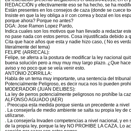
REDACCIÓN y efectivamente eso se ha hecho, se ha modifi
Están presentes en los consejos de caza (donde se cuece tod
Insiste en que la ley obliga a ir con correa y bozal en los esp
porque ahora? Porque no antes?
DGA: Jose Ramon Lopez Pardo,
Indica cuales son los motivos que han llevado a redactar est
no pase nada con estos perros. Cosa injustificada debido a 
Cita que hace años que esta y nadie hizo caso, ( No es verda
literalmente del tema)
FELIPE (ARRECAL):
Felipe, se aferra a la postura de modificar la ley nacional q
buena solución pero a muy muy muy largo plazo. ¿Que hacem
aviso y no poco que se veía venir esto.
ANTONIO ZORRILLA:
Habla de un tema muy importante, una sentencia del tribun
Potencialmente Peligroso, es decir nuca nos lo pueden prohib
MODERADOR (JUAN DELIBES):
La ley de perros potencialmente peligrosos no prohíbe la caza
ALFONSO AGUADO (AER)
. Preocupa esta medida porque sienta un precedente a n
. La consejerÍa de medio ambiente se salta su propia ley de 
utilizarse.
. La consejería Invaden competencias a nivel nacional, y en s
de la propia ley, porque la ley NO PROHIBE LA CAZA, Lo acl