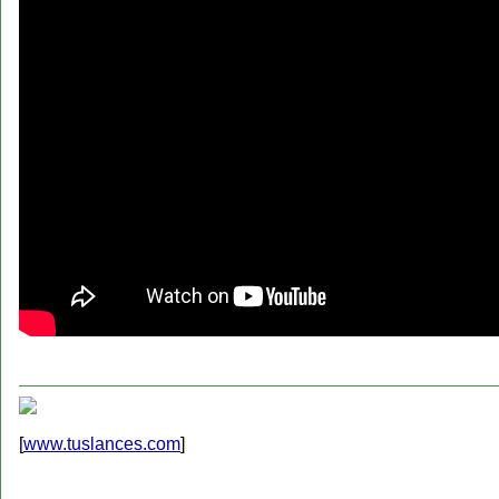
[
www.tuslances.com
]