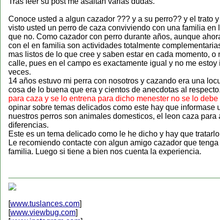
Tras leer su post me asaltan varias dudas.
Conoce usted a algun cazador ??? y a su perro?? y el trato 
visto usted un perro de caza conviviendo con una familia en
que no. Como cazador con perro durante años, aunque ahora n
con el en familia son actividades totalmente complementarias
mas listos de lo que cree y saben estar en cada momento, o 
calle, pues en el campo es exactamente igual y no me estoy i
veces.
14 años estuvo mi perra con nosotros y cazando era una loc
cosa de lo buena que era y cientos de anecdotas al respecto
para caza y se lo entrena para dicho menester no se lo debe
opinar sobre temas delicados como este hay que informase un
nuestros perros son animales domesticos, el leon caza para 
diferencias.
Este es un tema delicado como le he dicho y hay que tratarl
Le recomiendo contacte con algun amigo cazador que tenga pe
familia. Luego si tiene a bien nos cuenta la experiencia.
[
www.tuslances.com
]
[
www.viewbug.com
]