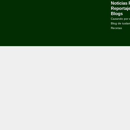
Noticias
Reportaj
Blogs
Cazando por 
Blog de tusla
Recetas