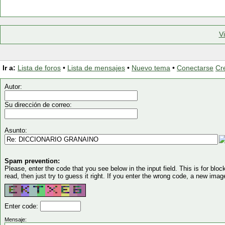
V
Ir a:
Lista de foros
•
Lista de mensajes
•
Nuevo tema
•
Conectarse
Cr
Autor:
Su dirección de correo:
Asunto:
Spam prevention:
Please, enter the code that you see below in the input field. This is for block
read, then just try to guess it right. If you enter the wrong code, a new imag
Enter code:
Mensaje: