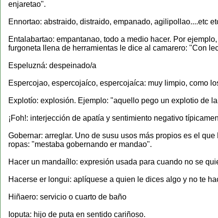
enjaretao".
Ennortao: abstraido, distraido, empanado, agilipollao....etc et
Entalabartao: empantanao, todo a medio hacer. Por ejemplo,
furgoneta llena de herramientas le dice al camarero: "Con lec
Espeluzná: despeinado/a
Espercojao, espercojaíco, espercojaíca: muy limpio, como los
Explotío: explosión. Ejemplo: "aquello pego un explotio de la
¡Foh!: interjección de apatía y sentimiento negativo típicame
Gobernar: arreglar. Uno de susu usos más propios es el que 
ropas: "mestaba gobernando er mandao".
Hacer un mandaíllo: expresión usada para cuando no se qui
Hacerse er longui: aplíquese a quien le dices algo y no te ha
Hiñaero: servicio o cuarto de baño
Ioputa: hijo de puta en sentido cariñoso.