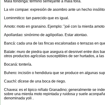
Mala fondinga: término semejante a mala follá.
La vin compae: expresión de asombro ante un hecho insólito, 
Lominmitico: tan parecido que es igual.
Amoto: moto en granaino. Ejemplo: "joé con la mierda amoto
Apollardao: sinónimo de agilipollao. Estar atontao.
Bancá: cada una de las fincas escalonadas o terrazas en que
Balate: muro de piedra que asegura el desnivel entre dos b
otros productos agrícolas susceptibles de ser hurtados, a la
Bocaná: tontería.
Buhero: incisión o hendidura que se produce en algunas sup
Cauchí: dícese de una boca de riego.
Chavea: es el tipico niñato Granadino; generalmente se ind
sobre una mierda moto repintada y ruidosa y suele aconpañar
denominada yoli .