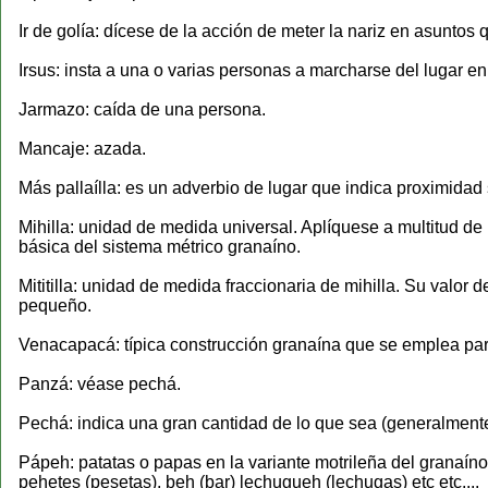
Ir de golía: dícese de la acción de meter la nariz en asunto
Irsus: insta a una o varias personas a marcharse del lugar e
Jarmazo: caída de una persona.
Mancaje: azada.
Más pallaílla: es un adverbio de lugar que indica proximidad
Mihilla: unidad de medida universal. Aplíquese a multitud de
básica del sistema métrico granaíno.
Mititilla: unidad de medida fraccionaria de mihilla. Su val
pequeño.
Venacapacá: típica construcción granaína que se emplea par
Panzá: véase pechá.
Pechá: indica una gran cantidad de lo que sea (generalment
Pápeh: patatas o papas en la variante motrileña del granaíno
pehetes (pesetas), beh (bar) lechugueh (lechugas) etc etc....