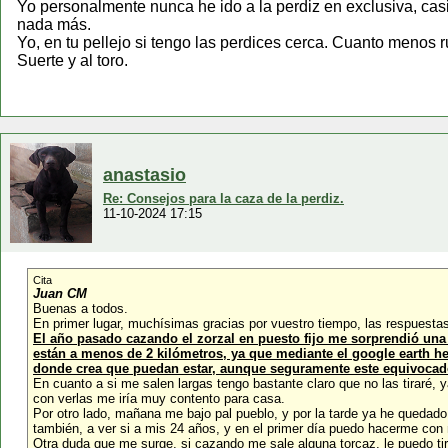
Yo personalmente nunca he ido a la perdiz en exclusiva, casi
nada más.
Yo, en tu pellejo si tengo las perdices cerca. Cuanto menos r
Suerte y al toro.
anastasio
Re: Consejos para la caza de la perdiz.
11-10-2024 17:15
Cita
Juan CM
Buenas a todos.
En primer lugar, muchísimas gracias por vuestro tiempo, las respuestas
El año pasado cazando el zorzal en puesto fijo me sorprendió una 
están a menos de 2 kilómetros, ya que mediante el google earth he
donde crea que puedan estar, aunque seguramente este equivocado ja
En cuanto a si me salen largas tengo bastante claro que no las tiraré,
con verlas me iría muy contento para casa.
Por otro lado, mañana me bajo pal pueblo, y por la tarde ya he quedad
también, a ver si a mis 24 años, y en el primer día puedo hacerme con 
Otra duda que me surge, si cazando me sale alguna torcaz, le puedo tir