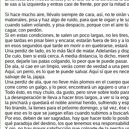
te vas a la izquierda y entras casi de frente, por por la mitad
Si hace mucho aire, llévalo siempre de cara, así, no te oirán
matorrales, pisa y haz algo de ruido, para que te oigan y te sa
cuando salen volando, y pisa despacio, porque con el aire tú 
cagar, con perdón.
Si en estas condiciones, te salen un poco largas, no les tires
que tardas en pisar bien y encarar, estarán fuera de tiro y a 
en esos segundos que tarde en morir o en quebrarse, estará
Una perdiz de lado, es lo más fácil de matar. Adelantas y dis
De culo, bien si está cerca. A media distancia, lo dicho, mient
peor, dejarle las patas colgando, lo peor que te puede pasar. 
De ala, si cae en un limpio, verás correr de verdad a una per
Aquí, un perro, es lo que te puede salvar. Aquí sí que es nec
salvaje de la, jajaja.
Una perdiz de ala, que no lleve más plomos en el cuerpo que l
corre como un galgo, y lo peor, encontrará un agujero o un
Todo ésto, es muy chulo, da gusto, pero sirve sobre todo para 
La desesperación te lleva a hacer tiros largos, a ver si la e
la pinchará y quedará el noble animal herido, sufriendo y es
No tirando, la tienes para el próximo domingo, y tal vez, ése 
que eso es lo que se juegan ellas cuando subimos a buscarlas
Por eso, deben de ser sagradas, hay que hacer todo lo posibl
qué paradoja del destino, los que tenemos esa responsabili
Y ojo, no hay mayor satisfacción que colgarte de la percha 