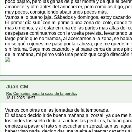
poco pájaro, pero las ganas de pisar monte y de que el perre
amanecer y otro antes del anochecer, pero como os digo, pe
muy pocos, consiguiendo abatir unos pocos más.
Vamos a lo bueno jaja. Sábados y domingos, estoy cazando la
El primer día subí con mi primo a una zona del coto, donde
más o menos, y al estar en una de las partes más altas del c
despejarse continuamos con la vuelta prevista, levantando u
largo por lo que no tiramos, al acercarnos a la zona, se habí
no se qué cojones me pasó por la cabeza, que me quede mirán
sin fortuna. Seguimos cazando, y al pasar cerca de unos pino
de la mañana, mi primo voló una perdiz que cogió dirección h
Juan CM
Re: Consejos para la caza de la perdiz.
18-11-2025 18:57
Vamos con otras de las jornadas de la temporada.
El sábado decido ir de buena mañana al zorzal, ya que me h
los findes los suelo dedicar a ir tras las perdices, habían ga
empieza a pasar el rato sin escuchar un zorzal, aun así agua
haber visto nada, decido dar una vuelta e intentar cazarlos al