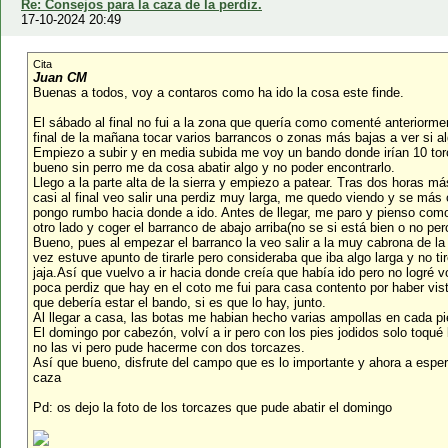
Re: Consejos para la caza de la perdiz.
17-10-2024 20:49
Cita
Juan CM
Buenas a todos, voy a contaros como ha ido la cosa este finde.
El sábado al final no fui a la zona que quería como comenté anteriorment
final de la mañana tocar varios barrancos o zonas más bajas a ver si 
Empiezo a subir y en media subida me voy un bando donde irían 10 torca
bueno sin perro me da cosa abatir algo y no poder encontrarlo.
Llego a la parte alta de la sierra y empiezo a patear. Tras dos horas m
casi al final veo salir una perdiz muy larga, me quedo viendo y se más
pongo rumbo hacia donde a ido. Antes de llegar, me paro y pienso como
otro lado y coger el barranco de abajo arriba(no se si está bien o no p
Bueno, pues al empezar el barranco la veo salir a la muy cabrona de la
vez estuve apunto de tirarle pero consideraba que iba algo larga y no 
jaja.Así que vuelvo a ir hacia donde creía que había ido pero no logré v
poca perdiz que hay en el coto me fui para casa contento por haber visto 
que debería estar el bando, si es que lo hay, junto.
Al llegar a casa, las botas me habian hecho varias ampollas en cada pie
El domingo por cabezón, volví a ir pero con los pies jodidos solo toqué
no las vi pero pude hacerme con dos torcazes.
Así que bueno, disfrute del campo que es lo importante y ahora a esper
caza
Pd: os dejo la foto de los torcazes que pude abatir el domingo