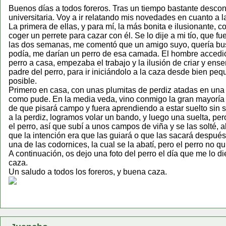
Buenos días a todos foreros. Tras un tiempo bastante desconec
universitaria. Voy a ir relatando mis novedades en cuanto a l
La primera de ellas, y para mí, la más bonita e ilusionante, c
coger un perrete para cazar con él. Se lo dije a mi tío, que
las dos semanas, me comentó que un amigo suyo, quería busc
podía, me darían un perro de esa camada. El hombre accedió 
perro a casa, empezaba el trabajo y la ilusión de criar y ense
padre del perro, para ir iniciándolo a la caza desde bien peq
posible.
Primero en casa, con unas plumitas de perdiz atadas en una
como pude. En la media veda, vino conmigo la gran mayoría de
de que pisará campo y fuera aprendiendo a estar suelto sin 
a la perdiz, logramos volar un bando, y luego una suelta, per
el perro, así que subí a unos campos de viña y se las solté, al
que la intención era que las guiará o que las sacará después 
una de las codornices, la cual se la abatí, pero el perro no qu
A continuación, os dejo una foto del perro el día que me lo 
caza.
Un saludo a todos los foreros, y buena caza.