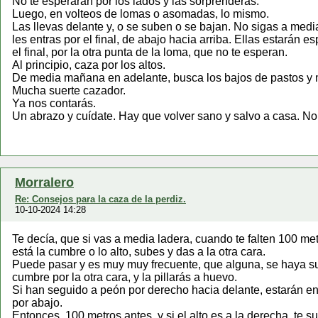
No te esperarán por los lados y las sorprenderás.
Luego, en volteos de lomas o asomadas, lo mismo.
Las llevas delante y, o se suben o se bajan. No sigas a media 
les entras por el final, de abajo hacia arriba. Ellas estarán e
el final, por la otra punta de la loma, que no te esperan.
Al principio, caza por los altos.
De media mañana en adelante, busca los bajos de pastos y ma
Mucha suerte cazador.
Ya nos contarás.
Un abrazo y cuídate. Hay que volver sano y salvo a casa. No
Morralero
Re: Consejos para la caza de la perdiz.
10-10-2024 14:28
Te decía, que si vas a media ladera, cuando te falten 100 met
está la cumbre o lo alto, subes y das a la otra cara.
Puede pasar y es muy muy frecuente, que alguna, se haya subi
cumbre por la otra cara, y la pillarás a huevo.
Si han seguido a peón por derecho hacia delante, estarán en 
por abajo.
Entonces, 100 metros antes, y si el alto es a la derecha, te sub