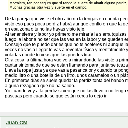
Morralero, ten por seguro que si tengo la suerte de abatir alguna perdiz,
Muchas gracias otra vez y suerte en el campo.
De la pareja que viste el otro año no la tengas en cuenta pero
visto eso pues poca perdiz habrá aunque confío en que la g
en esa zona o tu no las hayas visto jeje.
Al tener sierra y labor yo primero me miraría la sierra (quizas
luego la labor a no ser que las vea en la labor y se queden 
Consejo que te puedo dar es que no te aceleres ni aunque las
veces no vas a llegar te vas a reventar física y mentalmente
voladas donde tu veas que las puedes tirar.
Otra cosa, a última hora vuelve a mirar donde las viste a prim
cantar síntoma de que se están llamando para juntarse (caza 
Lleva la ropa justa ya que vas a pasar calor y cuando te pong
medio litro o una botella de un litro, unos caramelos o un pl
En primeros días se suele quedar la perdiz tonta del bando 
alguna rezagada que no ha salido.
Yo cuando voy a la perdiz si veo que no las llevo o no tengo 
pascuas pero cuando se que están cerca lo dejo ir
Juan CM