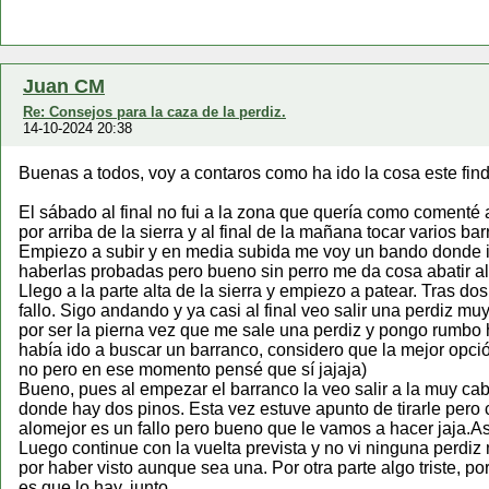
Juan CM
Re: Consejos para la caza de la perdiz.
14-10-2024 20:38
Buenas a todos, voy a contaros como ha ido la cosa este find
El sábado al final no fui a la zona que quería como comenté 
por arriba de la sierra y al final de la mañana tocar varios
Empiezo a subir y en media subida me voy un bando donde iría
haberlas probadas pero bueno sin perro me da cosa abatir al
Llego a la parte alta de la sierra y empiezo a patear. Tras d
fallo. Sigo andando y ya casi al final veo salir una perdiz 
por ser la pierna vez que me sale una perdiz y pongo rumbo
había ido a buscar un barranco, considero que la mejor opción
no pero en ese momento pensé que sí jajaja)
Bueno, pues al empezar el barranco la veo salir a la muy cab
donde hay dos pinos. Esta vez estuve apunto de tirarle pero 
alomejor es un fallo pero bueno que le vamos a hacer jaja.Así
Luego continue con la vuelta prevista y no vi ninguna perdiz
por haber visto aunque sea una. Por otra parte algo triste, por
es que lo hay, junto.