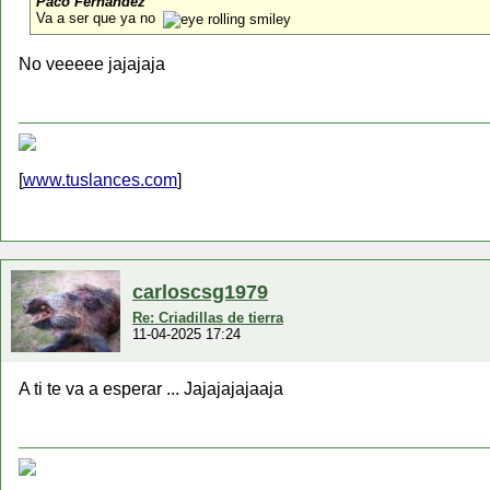
Paco Fernandez
Va a ser que ya no
No veeeee jajajaja
[
www.tuslances.com
]
carloscsg1979
Re: Criadillas de tierra
11-04-2025 17:24
A ti te va a esperar ... Jajajajajaaja