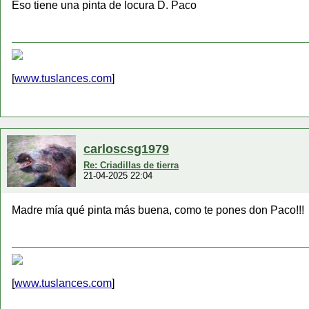
Eso tiene una pinta de locura D. Paco
[
www.tuslances.com
]
carloscsg1979
Re: Criadillas de tierra
21-04-2025 22:04
Madre mía qué pinta más buena, como te pones don Paco!!!
[
www.tuslances.com
]