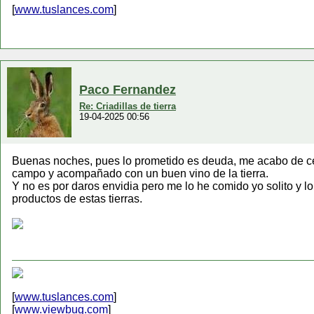
[
www.tuslances.com
]
Paco Fernandez
Re: Criadillas de tierra
19-04-2025 00:56
Buenas noches, pues lo prometido es deuda, me acabo de cena
campo y acompañado con un buen vino de la tierra.
Y no es por daros envidia pero me lo he comido yo solito y l
productos de estas tierras.
[
www.tuslances.com
]
[
www.viewbug.com
]