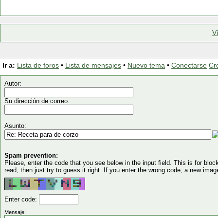
V
Ir a:
Lista de foros
•
Lista de mensajes
•
Nuevo tema
•
Conectarse
Cr
Autor:
Su dirección de correo:
Asunto:
Spam prevention:
Please, enter the code that you see below in the input field. This is for block
read, then just try to guess it right. If you enter the wrong code, a new imag
Enter code:
Mensaje: