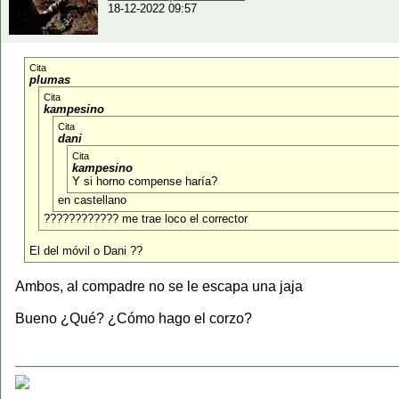
18-12-2022 09:57
Cita
plumas
Cita
kampesino
Cita
dani
Cita
kampesino
Y si horno compense haría?
en castellano
???????????? me trae loco el corrector
El del móvil o Dani ??
Ambos, al compadre no se le escapa una jaja
Bueno ¿Qué? ¿Cómo hago el corzo?