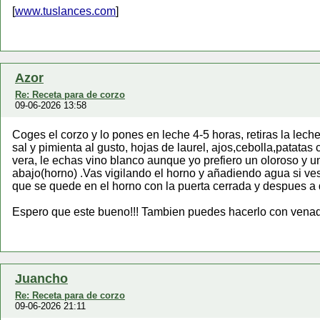
[
www.tuslances.com
]
Azor
Re: Receta para de corzo
09-06-2026 13:58
Coges el corzo y lo pones en leche 4-5 horas, retiras la lech
sal y pimienta al gusto, hojas de laurel, ajos,cebolla,patata
vera, le echas vino blanco aunque yo prefiero un oloroso y un
abajo(horno) .Vas vigilando el horno y añadiendo agua si ves
que se quede en el horno con la puerta cerrada y despues a d
Espero que este bueno!!! Tambien puedes hacerlo con venad
Juancho
Re: Receta para de corzo
09-06-2026 21:11