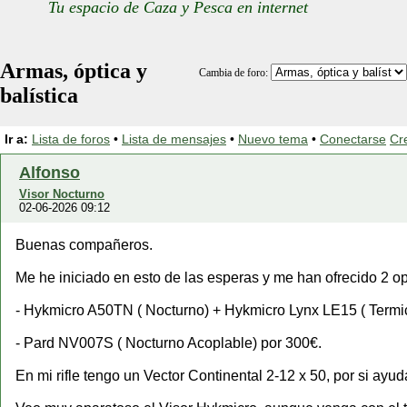
Tu espacio de Caza y Pesca en internet
Armas, óptica y
Cambia de foro:
balística
Ir a:
Lista de foros
•
Lista de mensajes
•
Nuevo tema
•
Conectarse
Cr
Alfonso
Visor Nocturno
02-06-2026 09:12
Buenas compañeros.
Me he iniciado en esto de las esperas y me han ofrecido 2 o
- Hykmicro A50TN ( Nocturno) + Hykmicro Lynx LE15 ( Termi
- Pard NV007S ( Nocturno Acoplable) por 300€.
En mi rifle tengo un Vector Continental 2-12 x 50, por si ayud