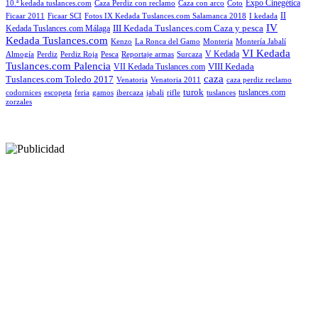
Expo Cinegética
10.ª kedada tuslances.com
Caza Perdiz con reclamo
Caza con arco
Coto
II
Ficaar 2011
Ficaar SCI
Fotos IX Kedada Tuslances.com Salamanca 2018
I kedada
IV
III Kedada Tuslances.com Caza y pesca
Kedada Tuslances.com Málaga
Kedada Tuslances.com
Kenzo
La Ronca del Gamo
Monteria
Montería Jabalí
VI Kedada
V Kedada
Almogía
Perdiz
Perdiz Roja
Pesca
Reportaje armas
Surcaza
Tuslances.com Palencia
VIII Kedada
VII Kedada Tuslances.com
caza
Tuslances.com Toledo 2017
Venatoria
Venatoria 2011
caza perdiz reclamo
turok
tuslances.com
codornices
escopeta
feria
gamos
ibercaza
jabali
rifle
tuslances
zorzales